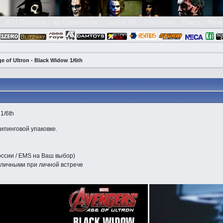
👮🏻 Правила
😃 Справочник
Группа VK
Участники
Поиск
Реги
e of Ultron - Black Widow 1/6th
 1/6th
ипинговой упаковке.
оссии / EMS на Ваш выбор)
аличными при личной встрече