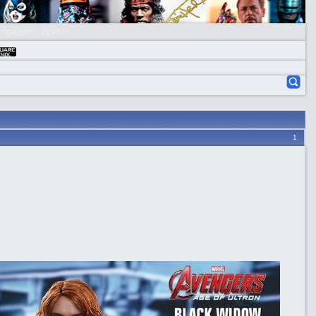
страция
Войти
1