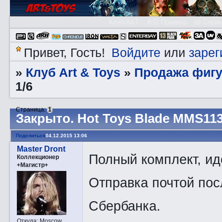
Клуб A&T
👮🏻 Правила
😃 Справ
Войдите
зарег
Привет, Гость!
или
Клуб Art & Toys
Продажа фигу
»
»
1/6
Страница:
1
Закрытo. Hot Toys Blade MMS113
Поделиться
04.12.2015 13:06
Master Dront
Полный комплект, ид
Коллекционер
+Магистр+
Отправка почтой пос
Сбербанка.
Откуда:
Moscow