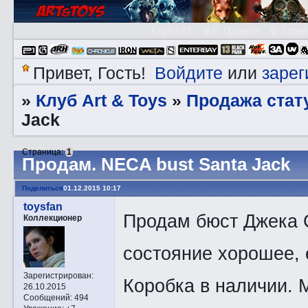
Клуб A&T
👮🏻 Правила
😃 Справ
Войдите
зарег
Привет, Гость!
или
Клуб Art & Toys
Продажа стату
»
»
Jack
Страница:
1
Прoдам. NECA bust Santa Jack
Поделиться
01.12.2015 10:17
toysfan
Продам бюст Джека С
Коллекционер
состояние хорошее, е
Зарегистрирован
:
Коробка в наличии. 
26.10.2015
Сообщений:
494