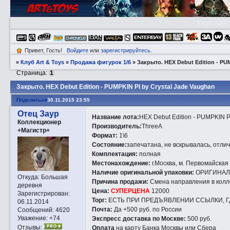
Клуб A&T
Привет, Гость!
Войдите
или
зарегистрируйтесь
.
»
Клуб Art & Toys
»
Продажа фигурок 1/6
»
Закрытo. HEX Debut Edition - PU
Страница:
1
Закрытo. HEX Debut Edition - PUMPKIN PI by Crystal Jade Vaughan
Поделиться
30.11.2015 23:55
Отец Заур
Название лота:
HEX Debut Edition - PUMPKIN P
Коллекционер
Производитель:
ThreeA
+Магистр+
Формат:
1\6
Состояние:
запечатана, не вскрывалась, отли
Комплектация:
полная
Местонахождение:
г.Москва, м. Первомайская
Наличие оригинальной упаковки:
ОРИГИНАЛЬ
Откуда:
Большая
Причина продажи:
Смена направления в кол
деревня
Цена:
СУПЕРЦЕНА
12000
Зарегистрирован
:
Торг:
ЕСТЬ ПРИ ПРЕДЪЯВЛЕНИИ ССЫЛКИ, Г
06.11.2014
Почта:
Да +500 руб. по России
Сообщений:
4620
Уважение:
+74
Экспресс доставка по Москве:
500 руб.
Отзывы:
Оплата
на карту Банка Москвы или Сбера