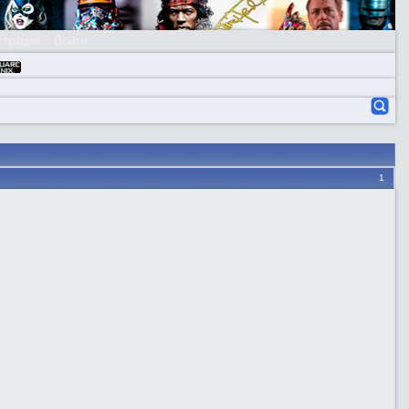
страция
Войти
1