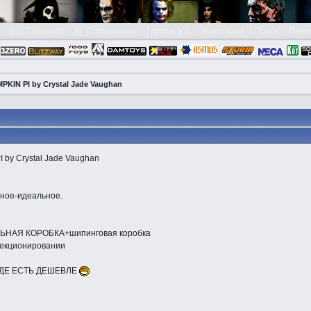
👮🏻 Правила
😃 Справочник
Группа VK
Участники
Поиск
Реги
MPKIN PI by Crystal Jade Vaughan
I by Crystal Jade Vaughan
чное-идеальное.
НАЯ КОРОБКА+шипинговая коробка
лекционировании
ДЕ ЕСТЬ ДЕШЕВЛЕ