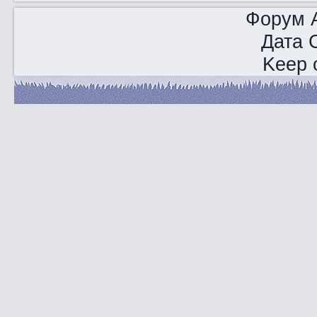
Форум A
Дата 
Keep o