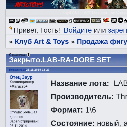
Клуб A&T
👮🏻 Правила
😃 Справ
Войдите
зарег
Привет, Гость!
или
Клуб Art & Toys
Продажа фигу
»
»
Страница:
1
Закрытo.LAB-RA-DORE SET
Поделиться
23.11.2015 13:23
Отец Заур
Название лота:
LAB
Коллекционер
+Магистр+
Производитель:
Th
Формат:
1\6
Откуда:
Большая
деревня
Состояние:
новый, а
Зарегистрирован
:
06.11.2014