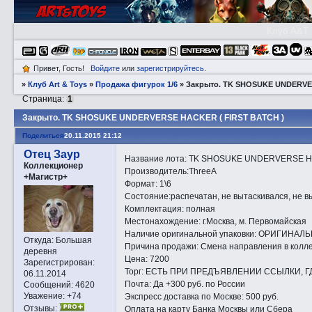
Клуб A&T
Привет, Гость!
Войдите
или
зарегистрируйтесь
.
»
Клуб Art & Toys
»
Продажа фигурок 1/6
»
Закрытo. TK SHOSUKE UNDERVE
Страница:
1
Закрытo. TK SHOSUKE UNDERVERSE HACKER ( FIRST BATCH )
Поделиться
20.11.2015 21:12
Отец Заур
Название лота: TK SHOSUKE UNDERVERSE HA
Коллекционер
Производитель:ThreeA
+Магистр+
Формат: 1\6
Состояние:распечатан, не вытаскивался, не 
Комплектация: полная
Местонахождение: г.Москва, м. Первомайская
Наличие оригинальной упаковки: ОРИГИНАЛ
Откуда:
Большая
Причина продажи: Смена направления в колл
деревня
Цена: 7200
Зарегистрирован
:
Торг: ЕСТЬ ПРИ ПРЕДЪЯВЛЕНИИ ССЫЛКИ, Г
06.11.2014
Почта: Да +300 руб. по России
Сообщений:
4620
Уважение:
+74
Экспресс доставка по Москве: 500 руб.
Отзывы:
Оплата на карту Банка Москвы или Сбера