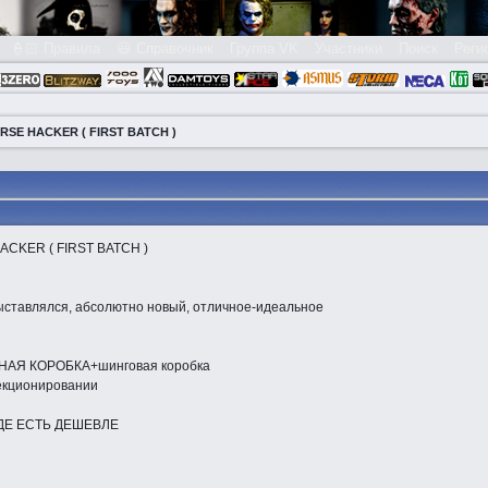
👮🏻 Правила
😃 Справочник
Группа VK
Участники
Поиск
Реги
RSE HACKER ( FIRST BATCH )
CKER ( FIRST BATCH )
выставлялся, абсолютно новый, отличное-идеальное
ЬНАЯ КОРОБКА+шинговая коробка
екционировании
ДЕ ЕСТЬ ДЕШЕВЛЕ