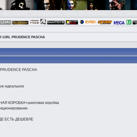
👮🏻 Правила
😃 Справочник
Группа VK
Участники
Поиск
Реги
R GIRL PRUDENCE PASCHA
RL PRUDENCE PASCHA
ное-идеальное
ЬНАЯ КОРОБКА+шинговая коробка
екционировании
ДЕ ЕСТЬ ДЕШЕВЛЕ