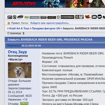
Клуб A&T
Привет, Гость!
Войдите
или
зарегистрируйтесь
.
»
Клуб Art & Toys
»
Продажа фигурок 1/6
»
Закрытo. BAREBACK RIDER BEE
Страница:
1
Закрытo. BAREBACK RIDER BEER GIRL PRUDENCE PASCHA
Поделиться
20.11.2015 20:56
Отец Заур
Название лота: BAREBACK RIDER BEER GI
Коллекционер
Производитель:ThreeA
+Магистр+
Формат: 1\6
Состояние: открывалась для проверки, отлич
Комплектация: полная
Местонахождение: г.Москва, м. Первомайская
Наличие оригинальной упаковки: ОРИГИНАЛ
Откуда:
Большая
Причина продажи: Смена направления в колл
деревня
Цена: 8400
Зарегистрирован
:
Торг: ЕСТЬ ПРИ ПРЕДЪЯВЛЕНИИ ССЫЛКИ, Г
06.11.2014
Почта: Да +300 руб. по России
Сообщений:
4620
Уважение:
+74
Экспресс доставка по Москве: 500 руб.
Отзывы:
Оплата на карту Банка Москвы или Сбера