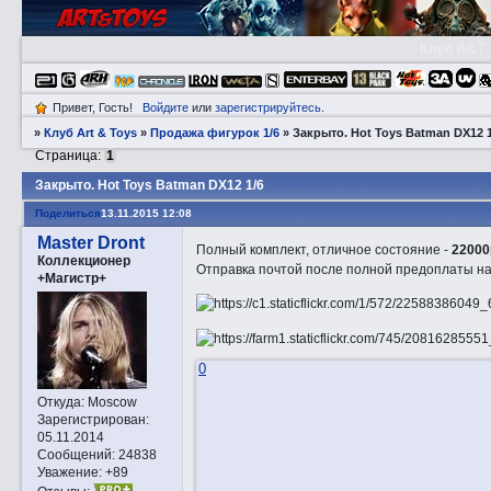
Клуб A&T
Привет, Гость!
Войдите
или
зарегистрируйтесь
.
»
Клуб Art & Toys
»
Продажа фигурок 1/6
»
Закрытo. Hot Toys Batman DX12 1
Страница:
1
Закрытo. Hot Toys Batman DX12 1/6
Поделиться
13.11.2015 12:08
Master Dront
Полный комплект, отличное состояние -
22000
Коллекционер
Отправка почтой после полной предоплаты на
+Магистр+
0
Откуда:
Moscow
Зарегистрирован
:
05.11.2014
Сообщений:
24838
Уважение:
+89