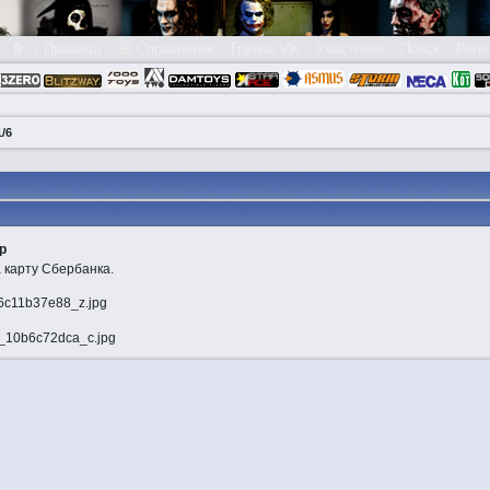
👮🏻 Правила
😃 Справочник
Группа VK
Участники
Поиск
Реги
/6
р
 карту Сбербанка.