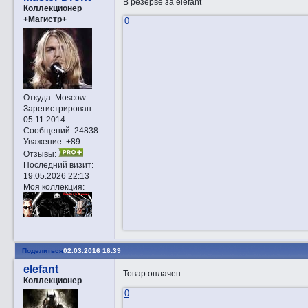
В резерве за elefant
Коллекционер
+Магистр+
0
Откуда:
Moscow
Зарегистрирован
:
05.11.2014
Сообщений:
24838
Уважение:
+89
Отзывы:
Последний визит:
19.05.2026 22:13
Моя коллекция:
Поделиться
02.03.2016 16:39
elefant
Товар оплачен.
Коллекционер
0