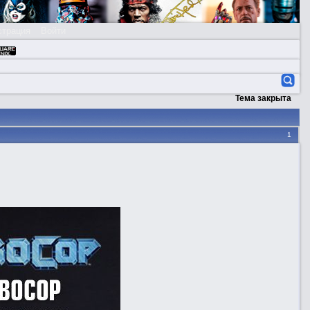
страция
Войти
Тема закрыта
1