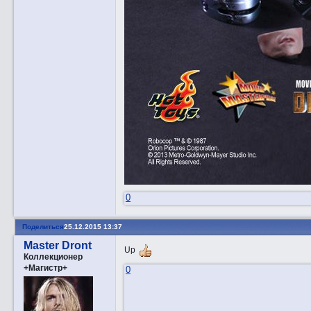
0
Поделиться
25.12.2015 13:37
Master Dront
Up
Коллекционер
+Магистр+
0