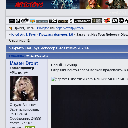
Клуб A&T
Привет, Гость!
Войдите
или
зарегистрируйтесь
.
»
Клуб Art & Toys
»
Продажа фигурок 1/6
»
Закрытo. Hot Toys Robocop Diec
Страница:
1
Закрытo. Hot Toys Robocop Diecast MMS202 1/6
Поделиться
04.11.2015 10:07
Master Dront
Новый -
17500р
Коллекционер
Отправка почтой после полной предоплаты на
+Магистр+
Откуда:
Moscow
Зарегистрирован
:
05.11.2014
Сообщений:
24838
Уважение:
+89