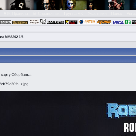
👮🏻 Правила
😃 Справочник
Группа VK
Участники
Поиск
Реги
ast MMS202 1/6
 карту Сбербанка.