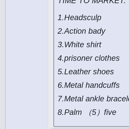
TIME TO MARKET:
1.Headsculp
2.Action bady
3.White shirt
4.prisoner clothes
5.Leather shoes
6.Metal handcuffs
7.Metal ankle bracel
8.Palm （5）five