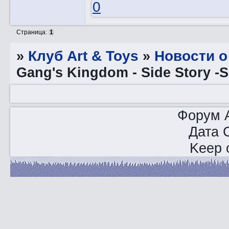
0
Страница:
1
»
Клуб Art & Toys
»
Новости о
Gang's Kingdom - Side Story -
Форум A
Дата 
Keep o