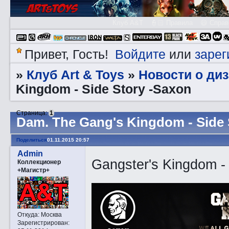
Клуб A&T
👮🏻 Правила
😃 Справ
Войдите
зарег
Привет, Гость!
или
Клуб Art & Toys
Новости о ди
»
»
Kingdom - Side Story -Saxon
Страница:
1
Dаm. The Gang's Kingdom - Side 
Поделиться
01.11.2015 20:57
Admin
Gangster's Kingdom 
Коллекционер
+Магистр+
Откуда:
Москва
Зарегистрирован
: