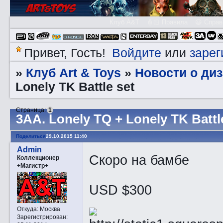
Клуб A&T
👮🏻 Правила
😃 Справ
Войдите
зарег
Привет, Гость!
или
Клуб Art & Toys
Новости о ди
»
»
Lonely TK Battle set
Страница:
1
3АA. Lonely TQ + Lonely TK Battl
Поделиться
29.10.2015 11:40
Admin
Скоро на бамбе
Коллекционер
+Магистр+
USD $300
Откуда:
Москва
Зарегистрирован
: