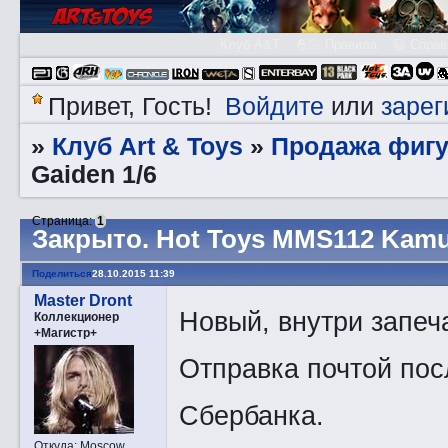
Клуб A&T
👮🏻 Правила
😃 Справ
Войдите
зарег
Привет, Гость!
или
Клуб Art & Toys
Продажа фигу
»
»
Gaiden 1/6
Страница:
1
Закрытo. Hot Toys MMS112 Kamui
Поделиться
28.10.2015 11:39
Master Dront
Новый, внутри запеч
Коллекционер
+Магистр+
Отправка почтой пос
Сбербанка.
Откуда:
Moscow