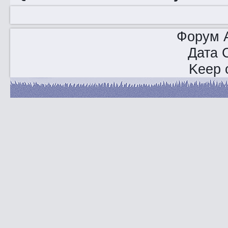
Форум A
Дата 
Keep o