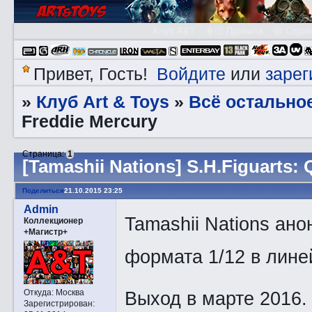
Клуб A&T
👮🏻 Правила
😃 Справ
Войдите
зарег
Привет, Гость!
или
Клуб Art & Toys
Всё остально
»
»
Freddie Mercury
Страница:
1
[Tamashii Nations] S.H.Figuarts:
Поделиться
21.10.2015 23:25
Admin
Tamashii Nations ан
Коллекционер
+Магистр+
формата 1/12 в линей
Выход в марте 2016.
Откуда:
Москва
Зарегистрирован
: