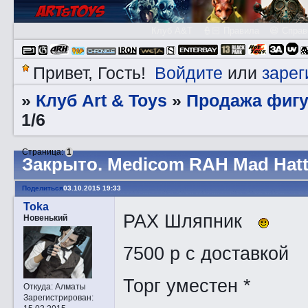
Клуб A&T
👮🏻 Правила
😃 Справ
Войдите
зарег
Привет, Гость!
или
Клуб Art & Toys
Продажа фигу
»
»
1/6
Страница:
1
Закрытo. Medicom RAH Mad Hatte
Поделиться
03.10.2015 19:33
Toka
РАХ Шляпник
Новенький
7500 р с доставкой
Торг уместен *
Откуда:
Алматы
Зарегистрирован
: