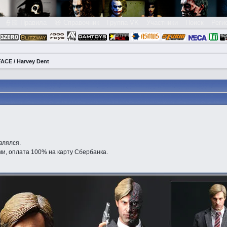
👮🏻 Правила
😃 Справочник
Группа VK
Участники
Поиск
Реги
ACE / Harvey Dent
влялся.
и, оплата 100% на карту Сбербанка.