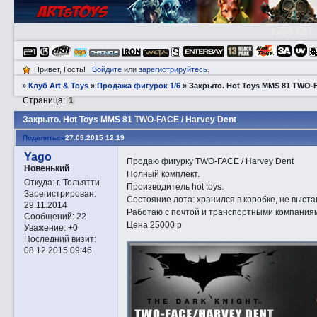
Клуб A&T
Привет, Гость!
Войдите
или
зарегистрируйтесь
.
»
Клуб Art & Toys
»
Продажа фигурок 1/6
»
Закрытo. Hot Toys MMS 81 TWO-F
Страница:
1
Закрытo. Hot Toys MMS 81 TWO-FACE / Harvey Dent
Поделиться
27.09.2015 12:19
Yago
Продаю фигурку TWO-FACE / Harvey Dent
Новенький
Полный комплект.
Откуда:
г. Тольятти
Производитель hot toys.
Зарегистрирован
:
Состояние лота: хранился в коробке, не выста
29.11.2014
Работаю с почтой и транспортными компаниям
Сообщений:
22
Цена 25000 р
Уважение:
+0
Последний визит:
08.12.2015 09:46