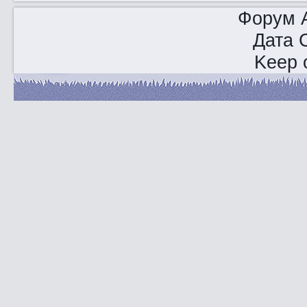
Форум A
Дата 
Keep o