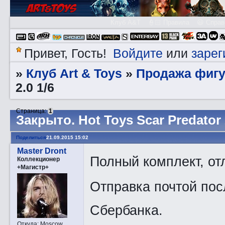
Клуб A&T
👮🏻 Правила
😃 Справ
Войдите
зарег
Привет, Гость!
или
Клуб Art & Toys
Продажа фигу
»
»
2.0 1/6
Страница:
1
Закрытo. Hot Toys Scar Predator 
Поделиться
21.09.2015 15:02
Master Dront
Полный комплект, от
Коллекционер
+Магистр+
Отправка почтой пос
Сбербанка.
Откуда:
Moscow