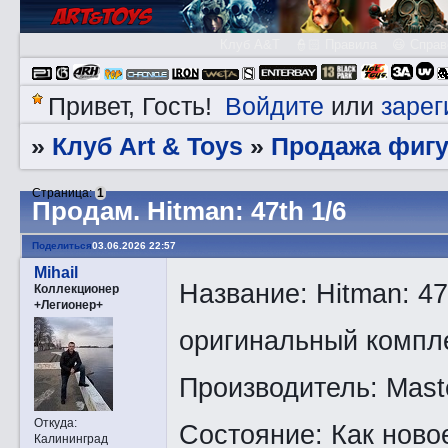
Клуб A&T
👮🏻 Правила
😃 Справ
Войдите
зарег
Привет, Гость!
или
Клуб Art & Toys
Продажа фигу
»
»
Страница:
1
Прoдам. Hitman: 47th 1/6
Поделиться
03.06.2026 22:57
Мihail
Название: Hitman: 47t
Коллекционер
+Легионер+
оригинальный компле
Производитель: Maste
Откуда:
Состояние: Как ново
Калининград