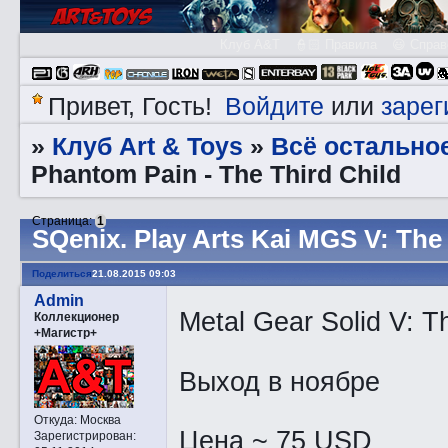
Клуб A&T
👮🏻 Правила
😃 Справ
Войдите
зарег
Привет, Гость!
или
Клуб Art & Toys
Всё остально
»
»
Phantom Pain - The Third Child
Страница:
1
SQеnix. Play Arts Kai MGS V: The
Поделиться
21.08.2015 09:03
Admin
Metal Gear Solid V: T
Коллекционер
+Магистр+
Выход в ноябре
Откуда:
Москва
Цена ~ 75 USD
Зарегистрирован
: