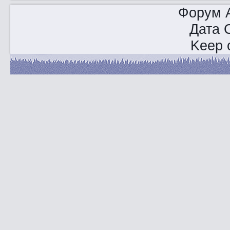
Форум A
Дата 
Keep o