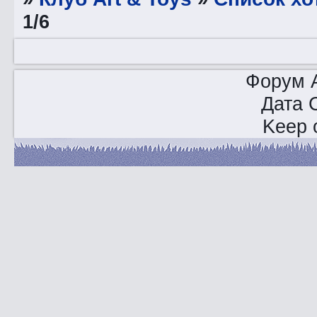
1/6
Форум A
Дата 
Keep o