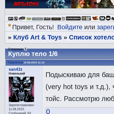
Клуб A&T
👮🏻 Правила
😃 Справ
Войдите
зарег
Привет, Гость!
или
Клуб Art & Toys
Список хотело
»
»
Страница:
1
Куплю тело 1/6
Поделиться
19.08.2015 11:14
san43z
Подыскиваю для баша
Новенький
(very hot toys и т.д.
тойс. Рассмотрю люб
Зарегистрирован
:
11.08.2015
0
Сообщений:
83