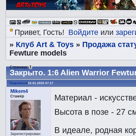
Клуб A&T
👮🏻 Правила
😃 Справ
Войдите
зарег
Привет, Гость!
или
Клуб Art & Toys
Продажа стату
»
»
Fewture models
Страница:
1
Закрытo. 1:6 Alien Warrior Fewtu
Поделиться
22.01.2025 07:17
Mikem4
Материал - искусств
Стажёр
Высота в позе - 27 с
В идеале, родная ко
Зарегистрирован
: