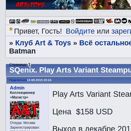
Клуб A&T
👮🏻 Правила
😃 Справ
Войдите
зарег
Привет, Гость!
или
Клуб Art & Toys
Всё остально
»
»
Batman
Страница:
1
SQеnix. Play Arts Variant Steam
Поделиться
13.08.2015 20:24
Admin
Play Arts Variant St
Коллекционер
+Магистр+
Цена $158 USD
Откуда:
Москва
Выход в декабре 201
Зарегистрирован
: