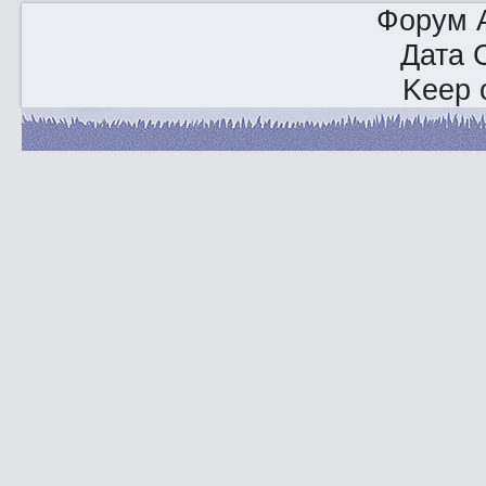
Форум A
Дата 
Keep o