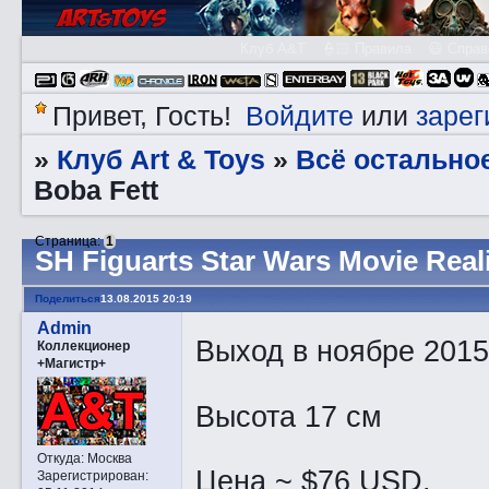
Клуб A&T
👮🏻 Правила
😃 Справ
Войдите
зарег
Привет, Гость!
или
Клуб Art & Toys
Всё остально
»
»
Boba Fett
Страница:
1
SH Figuarts Star Wars Movie Real
Поделиться
13.08.2015 20:19
Admin
Выход в ноябре 2015
Коллекционер
+Магистр+
Высота 17 см
Откуда:
Москва
Цена ~ $76 USD.
Зарегистрирован
: