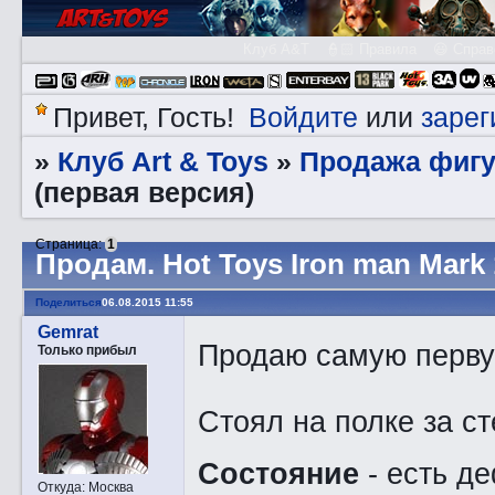
Клуб A&T
👮🏻 Правила
😃 Справ
Войдите
зарег
Привет, Гость!
или
Клуб Art & Toys
Продажа фигу
»
»
(первая версия)
Страница:
1
Прoдам. Hot Toys Iron man Mark 
Поделиться
06.08.2015 11:55
Gemrat
Продаю самую перв
Только прибыл
Стоял на полке за с
Состояние
- есть д
Откуда:
Москва