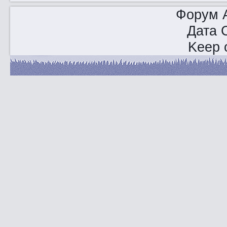
Форум A
Дата 
Keep o