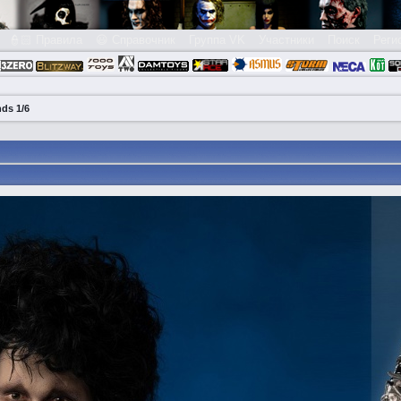
👮🏻 Правила
😃 Справочник
Группа VK
Участники
Поиск
Реги
nds 1/6