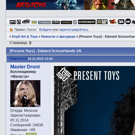
Клуб A&T
Привет, Гость!
Войдите
или
зарегистрируйтесь
.
»
Клуб Art & Toys
»
­Новости о фигурках
»
[Present Toys] - Edward Scissorha
Страница:
1
[Present Toys] - Edward Scissorhands 1/6
Поделиться
24.11.2022 12:00
Master Dront
Коллекционер
+Магистр+
Откуда:
Moscow
Зарегистрирован
:
05.11.2014
Сообщений:
24838
Уважение:
+89