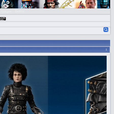
страция
Войти
1