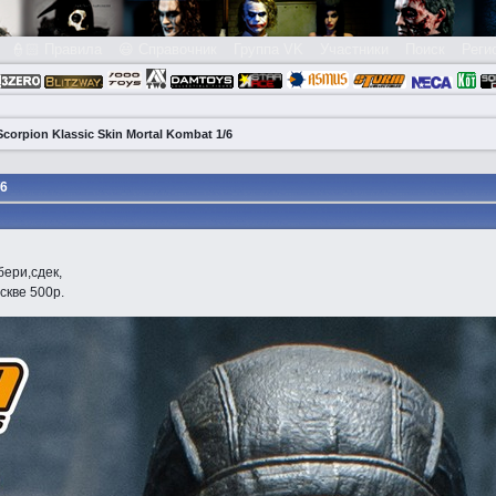
👮🏻 Правила
😃 Справочник
Группа VK
Участники
Поиск
Реги
corpion Klassic Skin Mortal Kombat 1/6
/6
бери,сдек,
скве 500р.