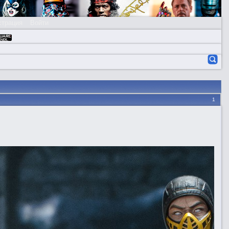
страция
Войти
1