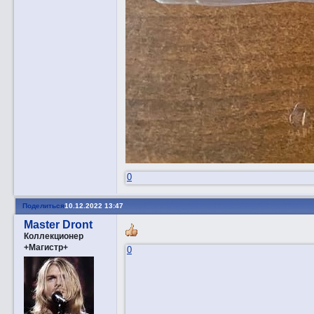
0
Поделиться
10.12.2022 13:47
Master Dront
Коллекционер
+Магистр+
0