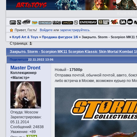
Клуб A&T
Привет, Гость!
Войдите
или
зарегистрируйтесь
.
»
Клуб Art & Toys
»
Продажа фигурок 1/6
»
Закрытo. Storm - Scorpion MK11 S
Страница:
1
Закрытo. Storm - Scorpion MK11 Scorpion Klassic Skin Mortal Kombat 1
Поделиться
22.11.2022 13:06
Master Dront
Новый -
17500р
Коллекционер
Отправка почтой, обычной почтой, авито, бокс
+Магистр+
либо встреча в Москве, возможен курьер по Мо
Откуда:
Moscow
Зарегистрирован
:
05.11.2014
Сообщений:
24838
Уважение:
+89