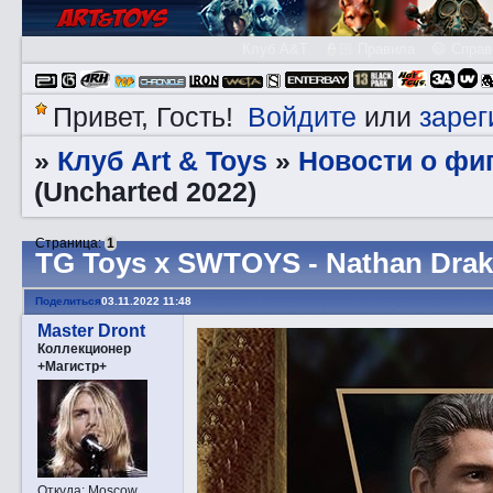
Клуб A&T
👮🏻 Правила
😃 Справ
Войдите
зарег
Привет, Гость!
или
Клуб Art & Toys
­Новости о фи
»
»
(Uncharted 2022)
Страница:
1
TG Toys x SWTOYS - Nathan Drak
Поделиться
03.11.2022 11:48
Master Dront
Коллекционер
+Магистр+
Откуда:
Moscow