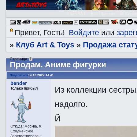
Клуб A&T
👮🏻 Правила
😃 Справ
Войдите
зарег
Привет, Гость!
или
Клуб Art & Toys
Продажа стату
»
»
Страница:
1
Прoдам. Аниме фигурки
Поделиться
14.10.2022 14:41
bender
Из коллекции сестры
Только прибыл
надолго.
Й
Откуда:
Москва. м.
Сходненское
Зарегистрирован
: