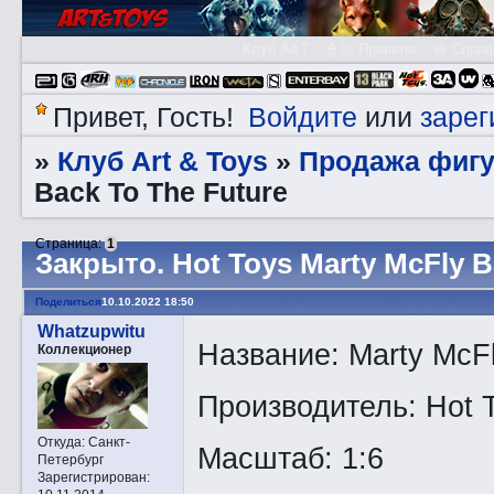
Клуб A&T
👮🏻 Правила
😃 Справ
Войдите
зарег
Привет, Гость!
или
Клуб Art & Toys
Продажа фигу
»
»
Back To The Future
Страница:
1
Закрытo. Hot Toys Marty McFly B
Поделиться
10.10.2022 18:50
Whatzupwitu
Название: Marty McFl
Коллекционер
Производитель: Hot 
Откуда:
Санкт-
Масштаб: 1:6
Петербург
Зарегистрирован
: