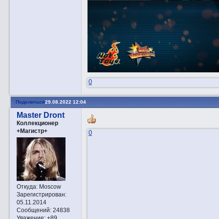
0
Поделиться
29.08.2022 12:04
Master Dront
Коллекционер
+Магистр+
0
Откуда:
Moscow
Зарегистрирован
:
05.11.2014
Сообщений:
24838
Уважение:
+89