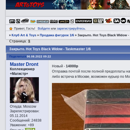
Клуб A&T
Привет, Гость!
Войдите
или
зарегистрируйтесь
.
»
Клуб Art & Toys
»
Продажа фигурок 1/6
»
Закрытo. Hot Toys Black Widow - 
Страница:
1
Закрытo. Hot Toys Black Widow - Taskmaster 1/6
Поделиться
06.08.2022 09:22
Master Dront
Новый -
14000р
Коллекционер
Отправка почтой после полной предоплаты на
+Магистр+
либо встреча в Москве, возможен курьер по Мо
Откуда:
Moscow
Зарегистрирован
:
05.11.2014
Сообщений:
24838
Уважение:
+89