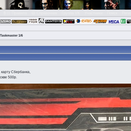
👮🏻 Правила
😃 Справочник
Группа VK
Участники
Поиск
Реги
Taskmaster 1/6
 карту Сбербанка,
скве 500р.