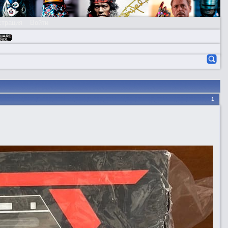
страция
Войти
1