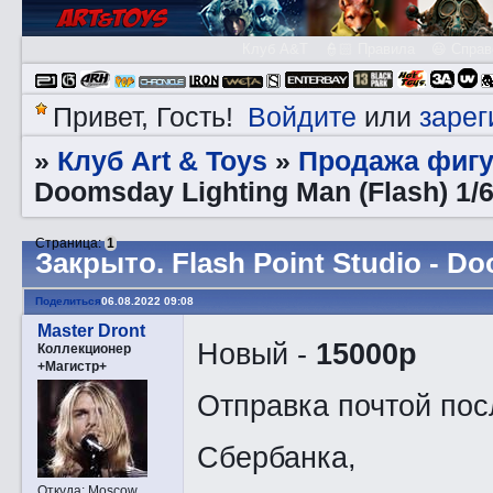
Клуб A&T
👮🏻 Правила
😃 Справ
Войдите
зарег
Привет, Гость!
или
Клуб Art & Toys
Продажа фигу
»
»
Doomsday Lighting Man (Flash) 1/
Страница:
1
Закрытo. Flash Point Studio - Do
Поделиться
06.08.2022 09:08
Master Dront
Новый -
15000р
Коллекционер
+Магистр+
Отправка почтой пос
Сбербанка,
Откуда:
Moscow