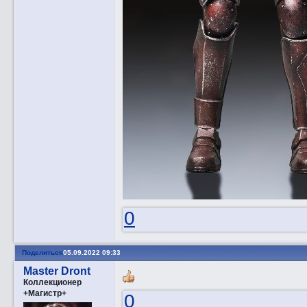
0
Поделиться
05.09.2022 09:33
Master Dront
Коллекционер
+Магистр+
0