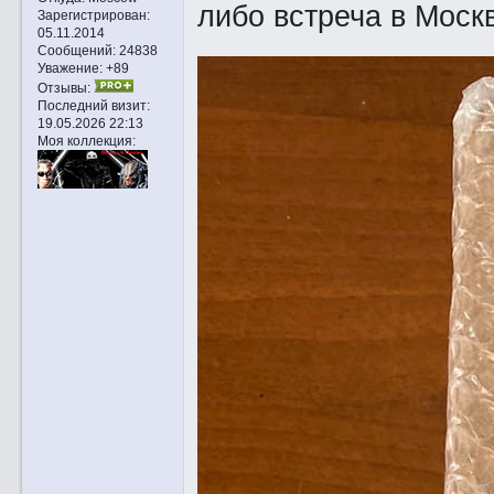
либо встреча в Моск
Зарегистрирован
:
05.11.2014
Сообщений:
24838
Уважение:
+89
Отзывы:
Последний визит:
19.05.2026 22:13
Моя коллекция: