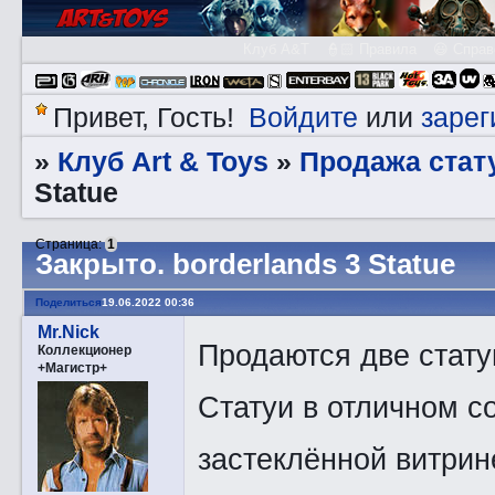
Клуб A&T
👮🏻 Правила
😃 Справ
Войдите
зарег
Привет, Гость!
или
Клуб Art & Toys
Продажа стату
»
»
Statue
Страница:
1
Закрытo. borderlands 3 Statue
Поделиться
19.06.2022 00:36
Mr.Nick
Продаются две статуи
Коллекционер
+Магистр+
Статуи в отличном с
застеклённой витрин