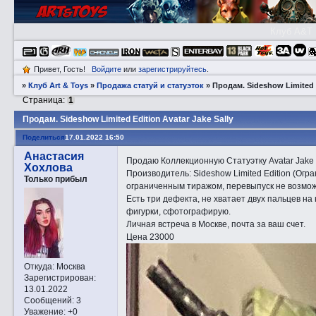
Клуб A&T
Привет, Гость!
Войдите
или
зарегистрируйтесь
.
»
Клуб Art & Toys
»
Продажа статуй и статуэток
»
Прoдам. Sideshow Limited E
Страница:
1
Прoдам. Sideshow Limited Edition Avatar Jake Sally
Поделиться
17.01.2022 16:50
Анастасия
Продаю Коллекционную Статуэтку Avatar Jake S
Хохлова
Производитель: Sideshow Limited Edition (Ог
Только прибыл
ограниченным тиражом, перевыпуск не возмож
Есть три дефекта, не хватает двух пальцев на 
фигурки, сфотографирую.
Личная встреча в Москве, почта за ваш счет.
Цена 23000
Откуда:
Москва
Зарегистрирован
:
13.01.2022
Сообщений:
3
Уважение:
+0