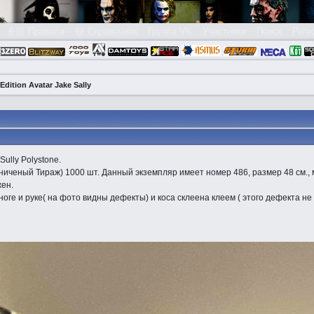
👮🏻 Правила
😃 Справочник
Группа VK
Участники
Поиск
Реги
dition Avatar Jake Sally
ully Polystone.
раниченый Тираж) 1000 шт. Данный экземпляр имеет номер 486, размер 48 см.,
ен.
ноге и руке( на фото видны дефекты) и коса склеена клеем ( этого дефекта не