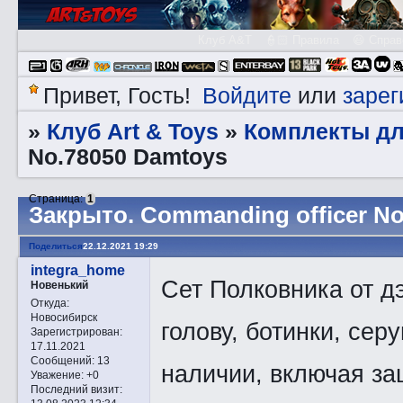
Клуб A&T
👮🏻 Правила
😃 Справ
Войдите
зарег
Привет, Гость!
или
Клуб Art & Toys
Комплекты дл
»
»
No.78050 Damtoys
Страница:
1
Закрытo. Commanding officer N
Поделиться
22.12.2021 19:29
integra_home
Сет Полковника от д
Новенький
Откуда:
Новосибирск
голову, ботинки, сер
Зарегистрирован
:
17.11.2021
Сообщений:
13
наличии, включая за
Уважение:
+0
Последний визит: