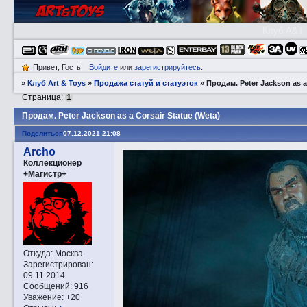
Клуб A&T
Привет, Гость!
Войдите
или
зарегистрируйтесь
.
»
Клуб Art & Toys
»
Продажа статуй и статуэток
»
Прoдам. Peter Jackson as a
Страница:
1
Прoдам. Peter Jackson as a Corsair Statue (Weta)
Поделиться
07.12.2021 21:08
Archo
Коллекционер
+Магистр+
Откуда:
Москва
Зарегистрирован
:
09.11.2014
Сообщений:
916
Уважение:
+20