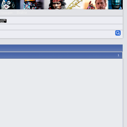
страция
Войти
1