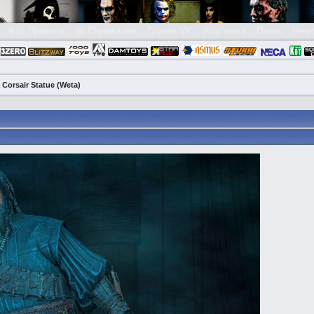
👮🏻 Правила
😃 Справочник
Группа VK
Участники
Поиск
Реги
 Corsair Statue (Weta)