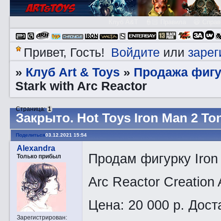
Клуб A&T
👮🏻 Правила
😃 Справ
Войдите
зарег
Привет, Гость!
или
Клуб Art & Toys
Продажа фигу
»
»
Stark with Arc Reactor
Страница:
1
Закрытo. Hot Toys Iron Man 2 Ton
Поделиться
03.12.2021 15:54
Alexandra
Продам фигурку Iron
Только прибыл
Arc Reactor Creation 
Цена: 20 000 р. Дост
Зарегистрирован
: