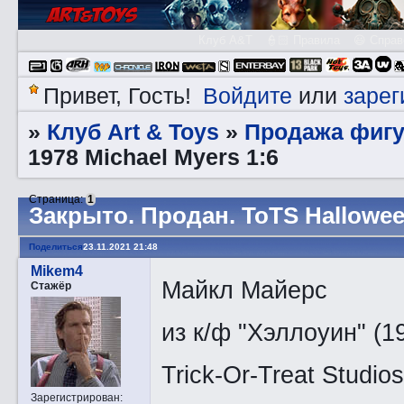
Клуб A&T
👮🏻 Правила
😃 Справ
Войдите
зарег
Привет, Гость!
или
Клуб Art & Toys
Продажа фигу
»
»
1978 Michael Myers 1:6
Страница:
1
Закрытo. Продан. ToTS Halloween
Поделиться
23.11.2021 21:48
Mikem4
Майкл Майерс
Стажёр
из к/ф "Хэллоуин" (1
Trick-Or-Treat Studios
Зарегистрирован
: