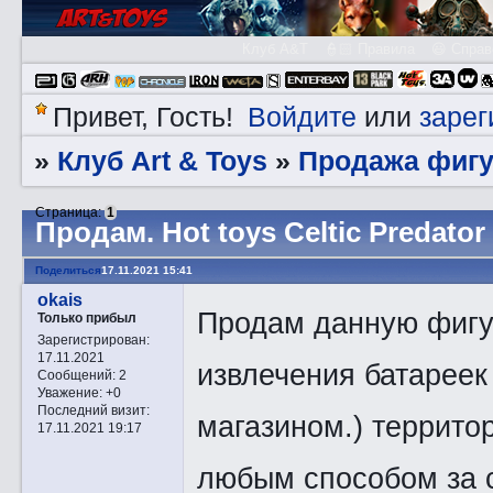
Клуб A&T
👮🏻 Правила
😃 Справ
Войдите
зарег
Привет, Гость!
или
Клуб Art & Toys
Продажа фигу
»
»
Страница:
1
Прoдам. Hot toys Celtic Predator
Поделиться
17.11.2021 15:41
okais
Продам данную фигу
Только прибыл
Зарегистрирован
:
17.11.2021
извлечения батареек 
Сообщений:
2
Уважение:
+0
Последний визит:
магазином.) террито
17.11.2021 19:17
любым способом за с