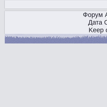
Форум A
Дата 
Keep o