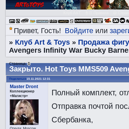
Клуб A&T
👮🏻 Правила
😃 Справ
Войдите
зарег
Привет, Гость!
или
Клуб Art & Toys
Продажа фигу
»
»
Avengers Infinity War Bucky Barne
Страница:
1
Закрытo. Hot Toys MMS509 Avenge
Поделиться
15.11.2021 12:31
Master Dront
Полный комплект, от
Коллекционер
+Магистр+
Отправка почтой пос
Сбербанка,
Откуда:
Moscow