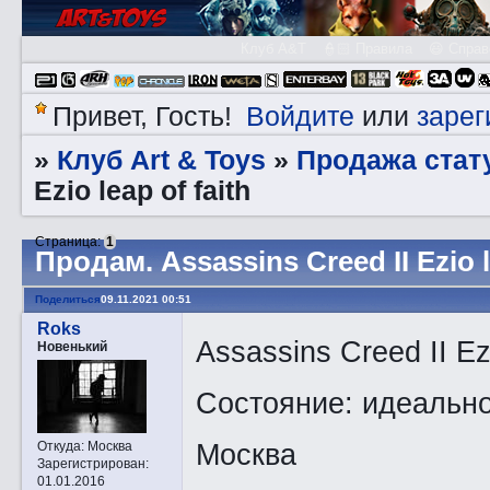
Клуб A&T
👮🏻 Правила
😃 Справ
Войдите
зарег
Привет, Гость!
или
Клуб Art & Toys
Продажа стату
»
»
Ezio leap of faith
Страница:
1
Прoдам. Assassins Creed II Ezio l
Поделиться
09.11.2021 00:51
Roks
Assassins Creed II Ezi
Новенький
Состояние: идеальн
Москва
Откуда:
Москва
Зарегистрирован
:
01.01.2016