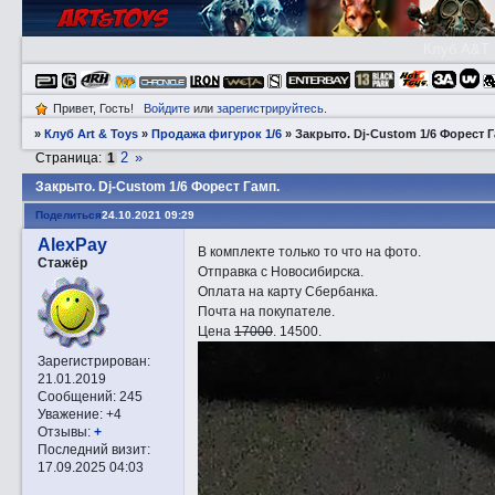
Клуб A&T
Привет, Гость!
Войдите
или
зарегистрируйтесь
.
»
Клуб Art & Toys
»
Продажа фигурок 1/6
»
Закрытo. Dj-Custom 1/6 Форест Г
2
»
Страница:
1
Закрытo. Dj-Custom 1/6 Форест Гамп.
Поделиться
24.10.2021 09:29
AlexPay
В комплекте только то что на фото.
Стажёр
Отправка с Новосибирска.
Оплата на карту Сбербанка.
Почта на покупателе.
Цена
17000
. 14500.
Зарегистрирован
:
21.01.2019
Сообщений:
245
Уважение:
+4
Отзывы:
+
Последний визит:
17.09.2025 04:03