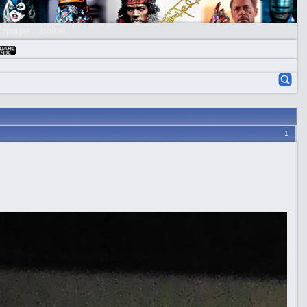
страция
Войти
1