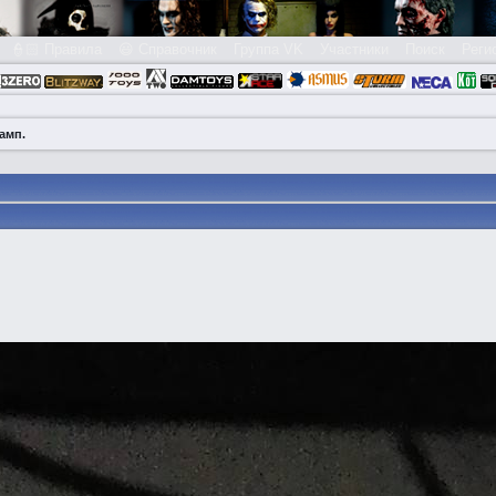
👮🏻 Правила
😃 Справочник
Группа VK
Участники
Поиск
Реги
амп.