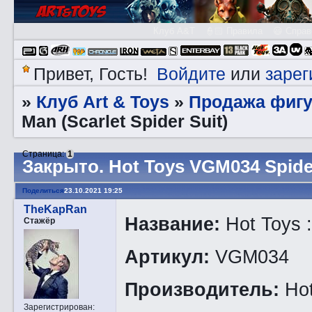
Клуб A&T
👮🏻 Правила
😃 Справ
Войдите
зарег
Привет, Гость!
или
Клуб Art & Toys
Продажа фигу
»
»
Man (Scarlet Spider Suit)
Страница:
1
Закрытo. Hot Toys VGM034 Spider
Поделиться
23.10.2021 19:25
TheKapRan
Название:
Hot Toys :
Стажёр
Артикул:
VGM034
Производитель:
Hot
Зарегистрирован
: