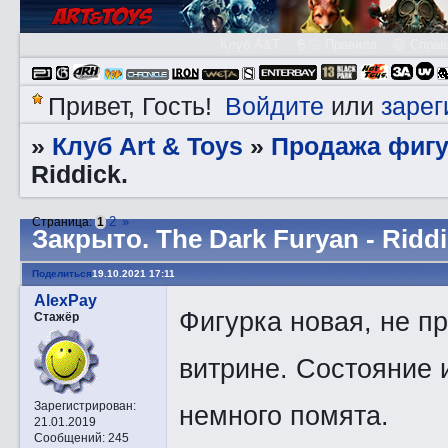
Клуб A&T
👮🏻 Правила
😃 Справ
Войдите
зарег
Привет, Гость!
или
Клуб Art & Toys
Продажа фигу
»
»
Riddick.
2
»
Страница:
1
Закрытo. The Dark Furyan - Riddi
Поделиться
19.10.2021 17:11
AlexPay
Фигурка новая, не п
Стажёр
витрине. Состояние 
Зарегистрирован
:
немного помята.
21.01.2019
Сообщений:
245