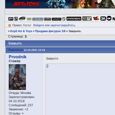
Клуб A&T
👮🏻 Правила
😃 Справ
Привет, Гость!
Войдите
или
зарегистрируйтесь
.
»
Клуб Art & Toys
»
Продажа фигурок 1/6
»
Закрытo.
Страница:
1
Закрытo.
Поделиться
13.10.2021 10:16
Prvodnik
Закрыто
Стажёр
0
Откуда:
Москва
Зарегистрирован
:
04.10.2018
Сообщений:
237
Уважение:
+2
Отзывы:
+