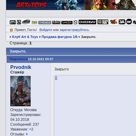
Клуб A&T
👮🏻 Правила
😃 Справ
Привет, Гость!
Войдите
или
зарегистрируйтесь
.
»
Клуб Art & Toys
»
Продажа фигурок 1/6
»
Закрытo.
Страница:
1
Закрытo.
Поделиться
13.10.2021 09:57
Prvodnik
Закрыто
Стажёр
0
Откуда:
Москва
Зарегистрирован
:
04.10.2018
Сообщений:
237
Уважение:
+2
Отзывы:
+