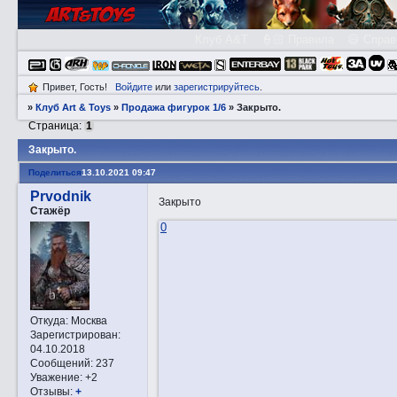
Клуб A&T
👮🏻 Правила
😃 Справ
Привет, Гость!
Войдите
или
зарегистрируйтесь
.
»
Клуб Art & Toys
»
Продажа фигурок 1/6
»
Закрытo.
Страница:
1
Закрытo.
Поделиться
13.10.2021 09:47
Prvodnik
Закрыто
Стажёр
0
Откуда:
Москва
Зарегистрирован
:
04.10.2018
Сообщений:
237
Уважение:
+2
Отзывы:
+