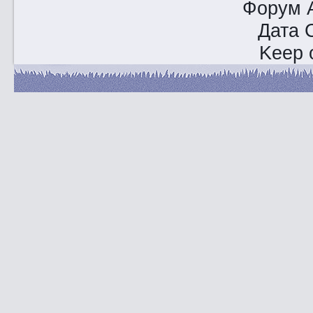
Форум A
Дата 
Keep o