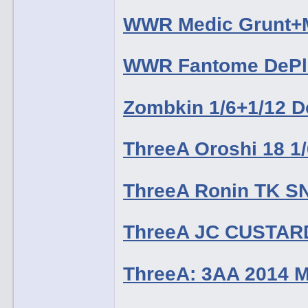
WWR Medic Grunt+M
WWR Fantome DePl
Zombkin 1/6+1/12 D
ThreeA Oroshi 18 1/
ThreeA Ronin TK S
ThreeA JC CUSTARD
ThreeA: 3AA 2014 M