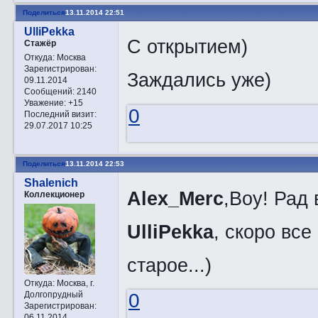
Поделиться
13.11.2014 22:51
UlliPekka
С открытием)
Стажёр
Откуда:
Москва
Зарегистрирован
:
Заждались уже)
09.11.2014
Сообщений:
2140
Уважение:
+15
0
Последний визит:
29.07.2017 10:25
Поделиться
13.11.2014 22:53
Shalenich
Alex_Merc
,Воу! Рад
Коллекционер
UlliPekka
, скоро все
старое...)
Откуда:
Москва, г.
Долгопрудный
0
Зарегистрирован
:
06.11.2014