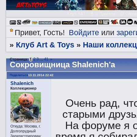
Клуб A&T
👮🏻 Правила
😃 Справ
Войдите
зарег
Привет, Гость!
или
Клуб Art & Toys
Наши коллекц
»
»
2
3
41
»
Страница:
1
…
Сокровищница Shalenich'a
Поделиться
13.11.2014 22:42
Shalenich
Коллекционер
Очень рад, чт
старыми друзь
На форуме я о
Откуда:
Москва, г.
Долгопрудный
время я собирал
Зарегистрирован
: