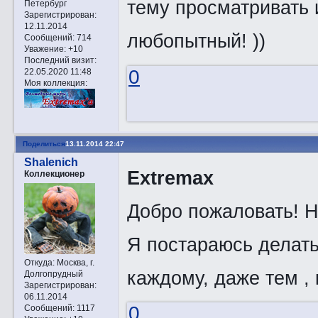
тему просматривать 
Петербург
Зарегистрирован
:
12.11.2014
любопытный! ))
Сообщений:
714
Уважение:
+10
Последний визит:
0
22.05.2020 11:48
Моя коллекция:
Поделиться
13.11.2014 22:47
Shalenich
Extremax
Коллекционер
Добро пожаловать! Н
Я постараюсь делать
Откуда:
Москва, г.
каждому, даже тем ,
Долгопрудный
Зарегистрирован
:
06.11.2014
0
Сообщений:
1117