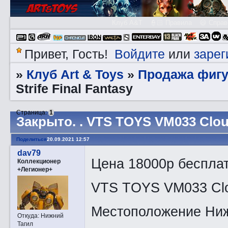
Клуб A&T
👮🏻 Правила
😃 Справ
Войдите
зарег
Привет, Гость!
или
Клуб Art & Toys
Продажа фигу
»
»
Strife Final Fantasy
Страница:
1
Закрытo. . VTS TOYS VM033 Cloud
Поделиться
20.09.2021 12:57
dav79
Цена 18000р беспла
Коллекционер
+Легионер+
VTS TOYS VM033 Clou
Местоположение Ниж
Откуда:
Нижний
Тагил