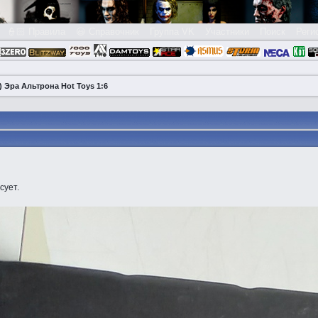
👮🏻 Правила
😃 Справочник
Группа VK
Участники
Поиск
Реги
) Эра Альтрона Hot Toys 1:6
сует.