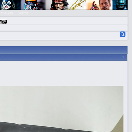
страция
Войти
1