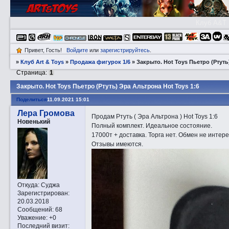
Клуб A&T
Привет, Гость!
Войдите
или
зарегистрируйтесь
.
»
Клуб Art & Toys
»
Продажа фигурок 1/6
»
Закрытo. Hot Toys Пьетро (Ртуть
Страница:
1
Закрытo. Hot Toys Пьетро (Ртуть) Эра Альтрона Hot Toys 1:6
Поделиться
11.09.2021 15:01
Лера Громова
Продам Ртуть ( Эра Альтрона ) Hot Toys 1:6
Новенький
Полный комплект. Идеальное состояние.
17000т + доставка. Торга нет. Обмен не интере
Отзывы имеются.
Откуда:
Суджа
Зарегистрирован
:
20.03.2018
Сообщений:
68
Уважение:
+0
Последний визит: