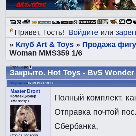
Клуб A&T
👮🏻 Правила
😃 Справ
Войдите
зарег
Привет, Гость!
или
Клуб Art & Toys
Продажа фигу
»
»
Woman MMS359 1/6
Страница:
1
Закрытo. Hot Toys - BvS Wonde
Поделиться
07.09.2021 13:02
Master Dront
Полный комплект, ка
Коллекционер
+Магистр+
Отправка почтой пос
Сбербанка,
Откуда:
Moscow