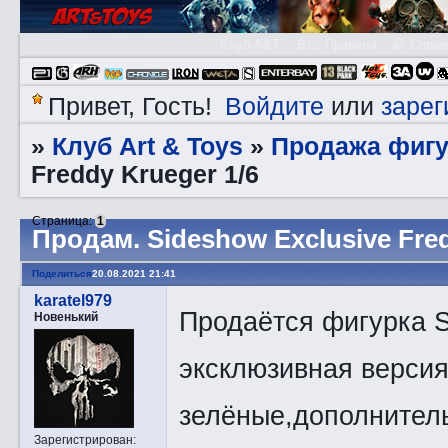
Клуб A&T
👮🏻 Правила
😃 Справ
Войдите
зарег
Привет, Гость!
или
Клуб Art & Toys
Продажа фигу
»
»
Freddy Krueger 1/6
Страница:
1
Прoдам. Sideshow Exclusive Fred
Поделиться
20.08.2021 21:41
karatel979
Продаётся фигурка S
Новенький
эксклюзивная версия
зелёные,дополнитель
Зарегистрирован
: